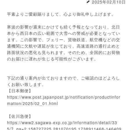
2025年02月10日
平素よりご愛顧賜りまして、心より御礼申し上げます。
寒波の影響が週末にかけても続く予報となっており、北日
本から西日本の広い範囲で大雪への警戒が必要となってい
ます。この影響で、フェリー、貨物鉄道、航空機などの交
通機関に欠航や遅延が生じており、高速道路の通行止めと
路面状況の悪化も見られます。そのため、全国的にお荷物
のお届けに遅れが生じる可能性がございます。
下記の通り案内が出ておりますので、ご確認のほどよろし
くお願い致します。
【日本郵便】
https://www.post.japanpost.jp/notification/productinfor
mation/2025/02_01.html
【佐川急便】
https://www2.sagawa-exp.co.jp/information/detail/33
5/?_ga=2.158727225.281070195.1738911468-146409